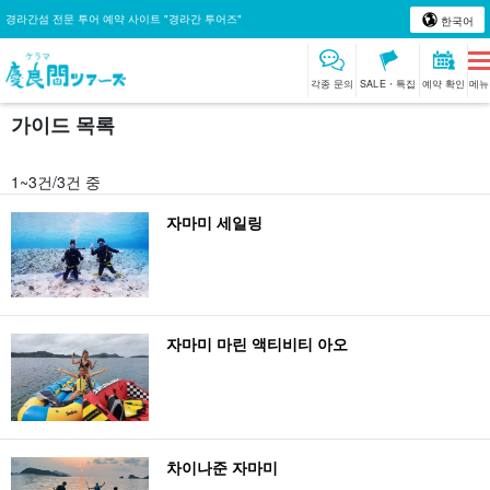
경라간섬 전문 투어 예약 사이트 "경라간 투어즈"
한국어
각종 문의
SALE・특집
예약 확인
메뉴
가이드 목록
1~3건/3건 중
자마미 세일링
자마미 마린 액티비티 아오
차이나준 자마미