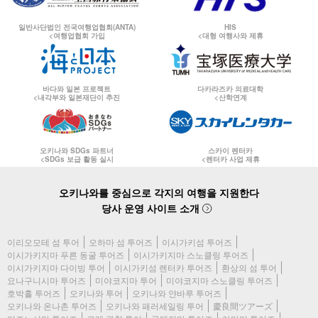
일반사단법인 전국여행업협회(ANTA)
HIS
<여행업협회 가입
<대형 여행사와 제휴
바다와 일본 프로젝트
다카라즈카 의료대학
<내각부와 일본재단이 추진
<산학연계
오키나와 SDGs 파트너
스카이 렌터카
<SDGs 보급 활동 실시
<렌터카 사업 제휴
오키나와를 중심으로 각지의 여행을 지원한다
당사 운영 사이트 소개
이리오모테 섬 투어
오하마 섬 투어즈
이시가키섬 투어즈
이시가키지마 푸른 동굴 투어즈
이시가키지마 스노클링 투어즈
이시가키지마 다이빙 투어
이시가키섬 렌터카 투어즈
환상의 섬 투어
요나구니시마 투어즈
미야코지마 투어
미야코지마 스노클링 투어즈
호박홀 투어즈
오키나와 투어
오키나와 얀바루 투어즈
오키나와 온나촌 투어즈
오키나와 패러세일링 투어
慶良間ツアーズ