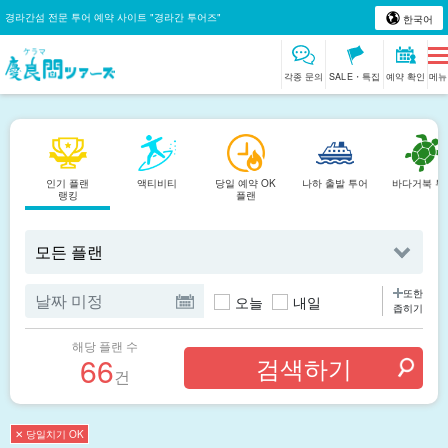
경라간섬 전문 투어 예약 사이트 "경라간 투어즈"
한국어
각종 문의
SALE・특집
예약 확인
메뉴
인기 플랜
액티비티
당일 예약 OK
나하 출발 투어
바다거북 투
랭킹
플랜
또한
오늘
내일
좁히기
해당 플랜 수
66
건
✕ 당일치기 OK