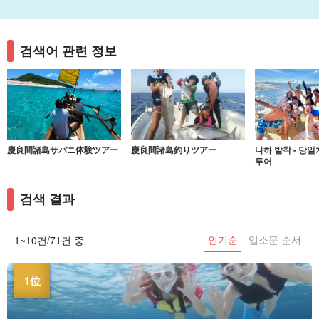
검색어 관련 정보
慶良間諸島サバニ体験ツアー
慶良間諸島釣りツアー
나하 발착 - 당
투어
검색 결과
인기순
입소문 순서
1~10건/71건 중