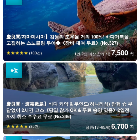
慶良間/자마미시마】감동의 조우율 거의 100%! 바다거북을
고집하는 스노클링 투어◆《장비 대여 무료》(No.327)
7,500
(100건)
円
1인(2인 이상 참가 시)
慶良間・渡嘉敷島】바다 카약 & 무인도(하나리섬) 탐험 ☆ 부
담없이 2시간 코스《당일 참가 OK & 무료 송영 있음》2일전
까지 취소 수수료 무료 (No.346)
6,700
(85건)
円
성인(13~65세)