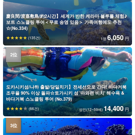
慶良間/渡嘉敷島/約2시간】세계가 반한 케라마 블루를 체험♪
보트 스노클링 투어＜무료 송영 있음＞ 가족여행에도 추천
☆(No.334)
6,050
(135건)
円
1명
도카시키섬/나하 출발/당일치기】전세선으로 간다! 바다거북
조우율 90% 이상 돌파☆토가시키 섬 '아와련 비치' 해수욕 &
바다거북 스노클링 투어 (No.379)
14,400
(66건)
円
성인(12~59세)