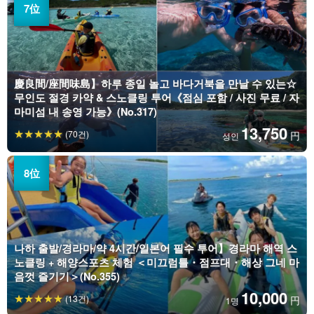
慶良間/座間味島】하루 종일 놀고 바다거북을 만날 수 있는☆
무인도 절경 카약 & 스노클링 투어《점심 포함 / 사진 무료 / 자
마미섬 내 송영 가능》(No.317)
13,750
(70건)
円
성인
나하 출발/경라마/약 4시간/일본어 필수 투어】경라마 해역 스
노클링 + 해양스포츠 체험 ＜미끄럼틀・점프대・해상 그네 마
음껏 즐기기＞(No.355)
10,000
(13건)
円
1명