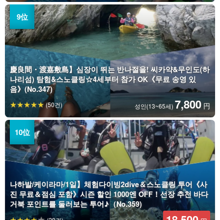
慶良間・渡嘉敷島】심장이 뛰는 반나절을! 씨카약&무인도(하
나리섬) 탐험&스노클링☆4세부터 참가 OK《무료 송영 있
음》(No.347)
7,800
(50건)
円
성인(13~65세)
나하발/케이라마/1일】체험다이빙2dive＆스노클링 투어《사
진 무료＆점심 포함》시즌 할인 1000엔 OFF！선장 추천 바다
거북 포인트를 둘러보는 투어♪（No.359)
18,500
(29건)