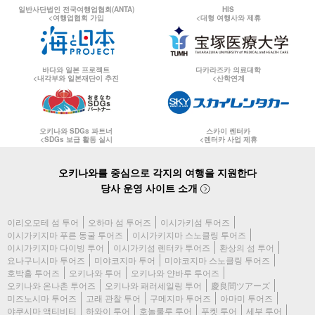
일반사단법인 전국여행업협회(ANTA)
HIS
<여행업협회 가입
<대형 여행사와 제휴
바다와 일본 프로젝트
다카라즈카 의료대학
<내각부와 일본재단이 추진
<산학연계
오키나와 SDGs 파트너
스카이 렌터카
<SDGs 보급 활동 실시
<렌터카 사업 제휴
오키나와를 중심으로 각지의 여행을 지원한다
당사 운영 사이트 소개
이리오모테 섬 투어
오하마 섬 투어즈
이시가키섬 투어즈
이시가키지마 푸른 동굴 투어즈
이시가키지마 스노클링 투어즈
이시가키지마 다이빙 투어
이시가키섬 렌터카 투어즈
환상의 섬 투어
요나구니시마 투어즈
미야코지마 투어
미야코지마 스노클링 투어즈
호박홀 투어즈
오키나와 투어
오키나와 얀바루 투어즈
오키나와 온나촌 투어즈
오키나와 패러세일링 투어
慶良間ツアーズ
미즈노시마 투어즈
고래 관찰 투어
구메지마 투어즈
아마미 투어즈
야쿠시마 액티비티
하와이 투어
호놀룰루 투어
푸켓 투어
세부 투어