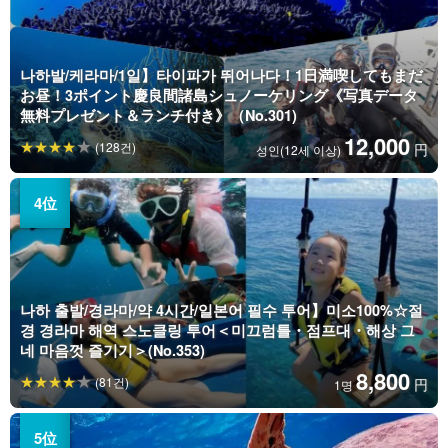
나하발/케라마/1일】타이파가 뛰어나다！1日満喫してもまだ
お昼！3ポイント慶良間諸島シュノーケリング《写真データ
無料プレゼント＆ランチ付き》（No.301)
12,000
(128건)
円
성인(12세 이상)
나하 출발/경라마/약 4시간/일본어 필수 투어】미소100%☆절
경 경라마 해역 스노클링 투어＜미끄럼틀・점프대・해상 그
네 마음껏 즐기기＞(No.353)
8,800
(81건)
円
1명