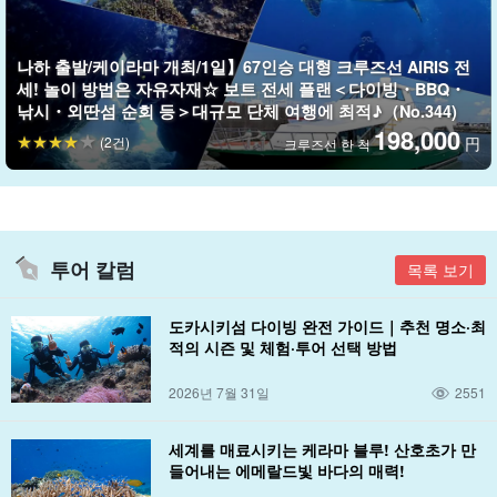
나하 출발/케이라마 개최/1일】67인승 대형 크루즈선 AIRIS 전
세! 놀이 방법은 자유자재☆ 보트 전세 플랜＜다이빙・BBQ・
낚시・외딴섬 순회 등＞대규모 단체 여행에 최적♪（No.344)
198,000
(2건)
円
크루즈선 한 척
투어 칼럼
목록 보기
도카시키섬 다이빙 완전 가이드｜추천 명소·최
적의 시즌 및 체험·투어 선택 방법
2026년 7월 31일
2551
세계를 매료시키는 케라마 블루! 산호초가 만
들어내는 에메랄드빛 바다의 매력!