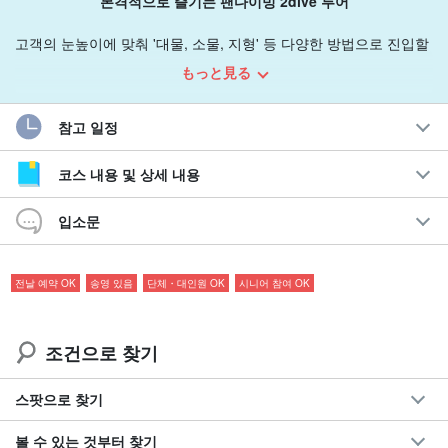
본격적으로 즐기는 팬다이빙 2dive 투어
고객의 눈높이에 맞춰 '대물, 소물, 지형' 등 다양한 방법으로 진입할
수 있습니다.
고객의 요청에 최대한 대응하는 투어
로 되어 있습니다.
もっと見る
추천 포인트
참고 일정
1인부터 참가 가능
코스 내용 및 상세 내용
요청에 따른 다이빙 체험
계절에 따른 서비스와 혜택도 다양하다.
입소문
초보자도 안심할 수 있는 가이드 완전 지원
당일의 바다 상황에 따라 최적의 포인트로 안내해 드립니다.
영어 가이드 안내도 가능◎(별도 옵션 요금)
전날 예약 OK
송영 있음
단체・대인원 OK
시니어 참여 OK
慶良間諸島全域にスタッフが探した
오리지널 포인트
가 풍부
에서 특
조건으로 찾기
별한 체험이 가능합니다☆.
스팟으로 찾기
볼 수 있는 것부터 찾기