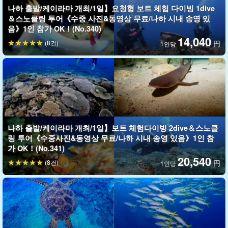
나하 출발/케이라마 개최/1일】요청형 보트 체험 다이빙 1dive
＆스노클링 투어《수중 사진&동영상 무료/나하 시내 송영 있
음》1인 참가 OK！(No.340)
14,040
(8건)
円
1인당
나하 출발/케이라마 개최/1일】보트 체험다이빙 2dive＆스노클
아름다운 열대어와 산호를 즐길 수 있다!
링 투어《수중사진&동영상 무료/나하 시내 송영 있음》1인 참
가 OK！(No.341)
투명도가 뛰어나고 새파란 바다! 오키나와의 대명사 같은 포인트가
20,540
(8건)
円
1인당
많은慶良間에서는 아름다운 열대어와 산호를 볼 수 있습니다. 운이
좋으면
만타
도 만날 수 있을지도 모릅니다
끝없이 이어지는 산호초와 그 위로 몰려드는 물고기들에 감동할 수
밖에 없다!