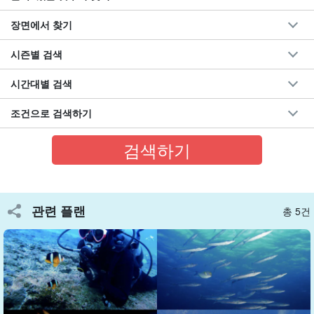
장면에서 찾기
시즌별 검색
시간대별 검색
조건으로 검색하기
오리지널 포인트가 충실합니다☆.
3곳의 베스트 포인트
로 안내! 경라마는 아름다운 산호 포인트와 백
관련 플랜
총 5건
사장, 그리고 바다거북 포인트 등이 유명합니다.
주요 다이빙 포인트는,
慶良間諸島 전역 (渡嘉敷・座間味・阿嘉島周
辺)
에서 국립공원으로 지정된 다이빙 포인트를 안내하고 있습니다.
(※)
다이빙 포인트의 자세한 내용은 여기
)