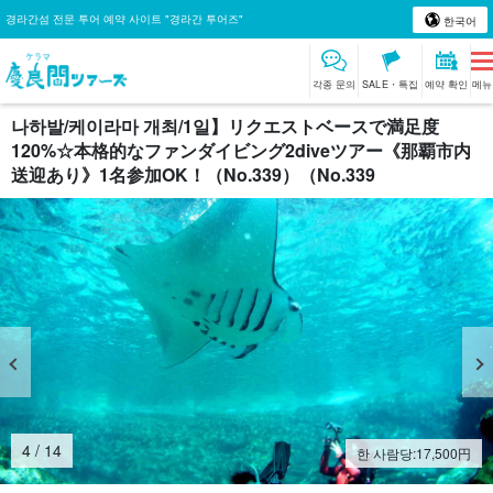
경라간섬 전문 투어 예약 사이트 "경라간 투어즈"
한국어
각종 문의
SALE・특집
예약 확인
메뉴
나하발/케이라마 개최/1일】リクエストベースで満足度
120%☆本格的なファンダイビング2diveツアー《那覇市内
送迎あり》1名参加OK！（No.339）（No.339
4
/
14
한 사람당:
17,500
円