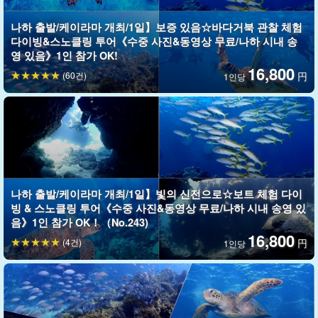
단, 시기에 따라서는 대응할 수 없는 포인트나 생물이 있을 수 있으
나하 출발/케이라마 개최/1일】보증 있음☆바다거북 관찰 체험
니 양해 부탁 드립니다.
다이빙&스노클링 투어《수중 사진&동영상 무료/나하 시내 송
영 있음》1인 참가 OK!
16,800
8월~11월은 만타 강화의 달로 운영 중이다!
(60건)
円
1인당
오키나와 본섬 최고의 만타 조우율의 실적이 있습니다!
조석과 바다 상황을 보면서 3곳을 이동한다.
평소에 맛볼 수 없는 감각과 풍경에 감동해 보세요!
나하 출발/케이라마 개최/1일】빛의 신전으로☆보트 체험 다이
빙 & 스노클링 투어《수중 사진&동영상 무료/나하 시내 송영 있
음》1인 참가 OK！（No.243)
16,800
(4건)
円
1인당