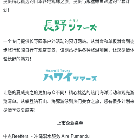
提供精心挑选的日本各地观鲸之旅。提供与威猛鲸鱼邂逅的全套计
划！
一个专门提供长野四季户外活动的预订网站。从滑雪和单板滑雪到徒
步旅行和骑自行车观赏美景，该网站提供各种旅游项目，让您尽情体
验长野的魅力！
让您的夏威夷之旅更加与众不同！精心挑选的热门海洋活动和观光游
览清单。从攀登钻石山、海豚游泳到热门美食之旅，您有很多计划来
尽情享受夏威夷！
上市企业名单
中点
Reeffers ・冲绳潜水服务 Aire Pumandu