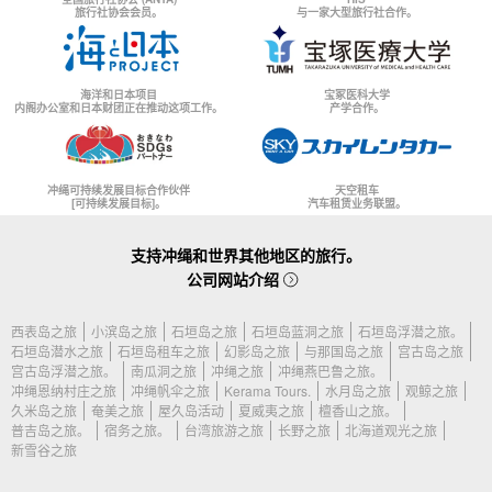
旅行社协会会员。
与一家大型旅行社合作。
海洋和日本项目
宝冢医科大学
内阁办公室和日本财团正在推动这项工作。
产学合作。
冲绳可持续发展目标合作伙伴
天空租车
[可持续发展目标]。
汽车租赁业务联盟。
支持冲绳和世界其他地区的旅行。
公司网站介绍
西表岛之旅
小滨岛之旅
石垣岛之旅
石垣岛蓝洞之旅
石垣岛浮潜之旅。
石垣岛潜水之旅
石垣岛租车之旅
幻影岛之旅
与那国岛之旅
宫古岛之旅
宫古岛浮潜之旅。
南瓜洞之旅
冲绳之旅
冲绳燕巴鲁之旅。
冲绳恩纳村庄之旅
冲绳帆伞之旅
Kerama Tours.
水月岛之旅
观鲸之旅
久米岛之旅
奄美之旅
屋久岛活动
夏威夷之旅
檀香山之旅。
普吉岛之旅。
宿务之旅。
台湾旅游之旅
长野之旅
北海道观光之旅
新雪谷之旅