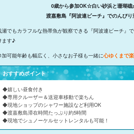
0歳から参加OK☆白い砂浜と珊瑚礁
渡嘉敷島『阿波連ビーチ』でのんびり
浅瀬でもカラフルな熱帯魚が観察できる『阿波連ビーチ』で
けます♪
参加可能年齢も幅広く、小さなお子様も一緒に
心ゆくまで楽
おすすめポイント
◆嬉しい昼食付き
◆専用クルーザー＆送迎車移動で楽ちん
◆現地ショップのシャワー施設など利用OK
◆渡嘉敷島滞在時間たっぷり約5時間
◆現地でシュノーケルセットレンタルも可能！