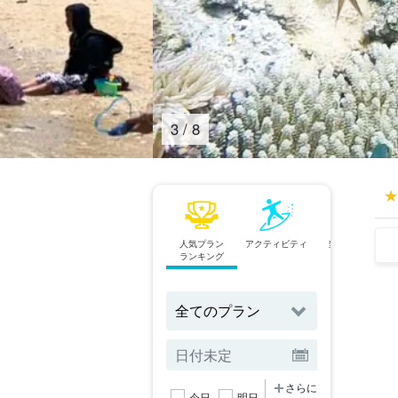
4
/
8
人気プラン
アクティビティ
当日予約OK
ランキング
プラン
さらに
今日
明日