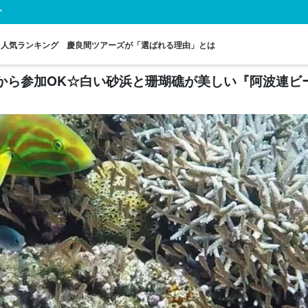
"
人気ランキング
慶良間ツアーズが「選ばれる理由」とは
歳から参加OK☆白い砂浜と珊瑚礁が美しい『阿波連