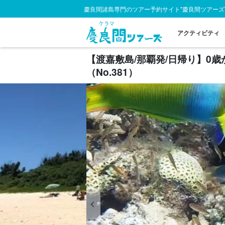
慶良間諸島専門のツアー予約サイト"慶良間ツアーズ
アクティビティ
【渡嘉敷島/那覇発/日帰り】0
（No.381）