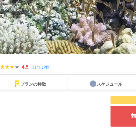
4.5
(
口コミ2件
)
プランの特徴
スケジュール
那覇発ツアー
ウミガメツアー
水上
座間味島ツアー
阿嘉島ツアー
渡嘉敷
アスレチック