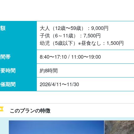
金額
大人（12歳〜59歳）：
9,000
円
子供（6～11歳）：
7,500
円
幼児（5歳以下）※昼食なし：
1,500
円
時間帯
8:40〜17:10 / 11:00〜19:00
所要時間
約8時間
開催期間
2026/4/11〜11/30
このプランの特徴