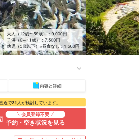
大人（12歳〜59歳）：
9,000
円
子供（6～11歳）：
7,500
円
幼児（5歳以下）※昼食なし：
1,500
円
内容と詳細
島ツアー
ホエール
ドローン撮影付き
ベビーシッター
ウォッチング
ツアー
直近で
31
人が検討しています。
会員登録不要
予約・空き状況を見る