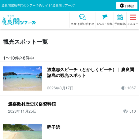
慶良間諸島専門のツアー予約サイト"慶良間ツアーズ"
日本語
各種 お問い合わせ
SALE・特集
予約確認
メニュー
観光スポット一覧
1〜10件/48件中
渡嘉志久ビーチ（とかしくビーチ）｜慶良間
諸島の観光スポット
2026年3月17日
1367
渡嘉敷村歴史民俗資料館
2023年11月25日
510
呼子浜