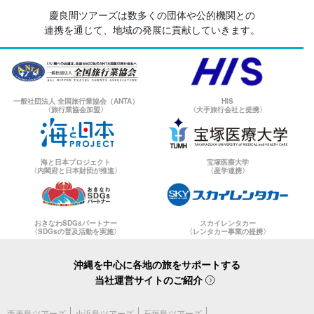
慶良間ツアーズは数多くの団体や公的機関との
連携を通じて、地域の発展に貢献していきます。
一般社団法人 全国旅行業協会（ANTA）
HIS
〈旅行業協会加盟〉
〈大手旅行会社と提携〉
海と日本プロジェクト
宝塚医療大学
〈内閣府と日本財団が推進〉
〈産学連携〉
おきなわSDGsパートナー
スカイレンタカー
〈SDGsの普及活動を実施〉
〈レンタカー事業の提携〉
沖縄を中心に各地の旅をサポートする
当社運営サイトのご紹介
西表島ツアーズ
小浜島ツアーズ
石垣島ツアーズ