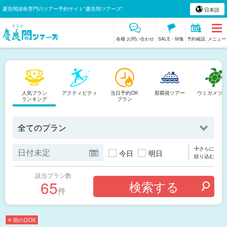
慶良間諸島専門のツアー予約サイト"慶良間ツアーズ"
日本語
各種 お問い合わせ
SALE・特集
予約確認
メニュー
人気プラン
アクティビティ
当日予約OK
那覇発ツアー
ウミガメツ
ランキング
プラン
さらに
今日
明日
絞り込む
該当プラン数
65
件
✕ 雨の日OK