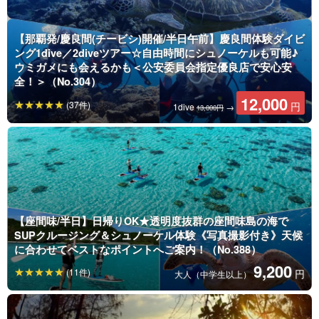
【那覇発/慶良間(チービシ)開催/半日午前】慶良間体験ダイビ
ング1dive／2diveツアー☆自由時間にシュノーケルも可能♪
ウミガメにも会えるかも＜公安委員会指定優良店で安心安
全！＞（No.304）
12,000
(37件)
円
1dive
→
13,000円
【座間味/半日】日帰りOK★透明度抜群の座間味島の海で
SUPクルージング＆シュノーケル体験《写真撮影付き》天候
に合わせてベストなポイントへご案内！（No.388）
9,200
(11件)
円
大人（中学生以上）