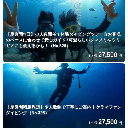
【慶良間/1日】少人数開催！体験ダイビングツアー☆お客様
のペースに合わせて安心ガイド♪可愛らしいクマノミやウミ
ガメにも会えるかも！（No.325）
27,500
円
1名様
【慶良間諸島周辺】少人数制で丁寧にご案内！ケラマファン
ダイビング（No.326）
27,500
円
1名様