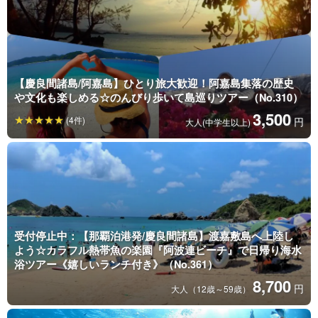
【慶良間諸島/阿嘉島】ひとり旅大歓迎！阿嘉島集落の歴史
や文化も楽しめる☆のんびり歩いて島巡りツアー（No.310）
3,500
(4件)
円
大人(中学生以上)
受付停止中：【那覇泊港発/慶良間諸島】渡嘉敷島へ上陸し
よう☆カラフル熱帯魚の楽園『阿波連ビーチ』で日帰り海水
浴ツアー《嬉しいランチ付き》（No.361）
8,700
円
大人（12歳～59歳）