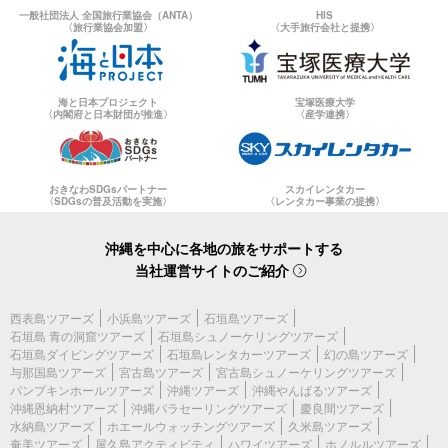
一般社団法人 全国旅行業協会（ANTA）
HIS
〈旅行業協会加盟〉
〈大手旅行会社と提携〉
海と日本プロジェクト
宝塚医療大学
〈内閣府と日本財団が推進〉
〈産学連携〉
おきなわSDGsパートナー
スカイレンタカー
〈SDGsの普及活動を実施〉
〈レンタカー事業の提携〉
沖縄を中心に各地の旅をサポートする
当社運営サイトのご紹介
西表島ツアーズ
小浜島ツアーズ
石垣島ツアーズ
石垣島 青の洞窟ツアーズ
石垣島シュノーケリングツアーズ
石垣島ダイビングツアーズ
石垣島レンタカーツアーズ
幻の島ツアーズ
与那国島ツアーズ
宮古島ツアーズ
宮古島シュノーケリングツアーズ
パンプキンホールツアーズ
沖縄ツアーズ
沖縄やんばるツアーズ
沖縄恩納村ツアーズ
沖縄パラセーリングツアーズ
慶良間ツアーズ
水納島ツアーズ
ホエールウォッチングツアーズ
久米島ツアーズ
奄美ツアーズ
屋久島アクティビティ
ハワイツアーズ
ホノルルツアーズ