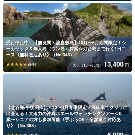
受付停止中：【慶良間・渡嘉敷島】10月〜6月期間限定！シ
ーカヤック＆無人島（ウン島）探索☆灯台島まで行く1日コ
ース《無料送迎あり》（No.348）
13,400
(8件)
円
大人（13〜65歳）
【北谷発/午後開催】＜12〜4月冬季限定＞高確率でクジラに
出会える！大迫力の沖縄ホエールウォッチングツアー☆0
歳〜シニアの方も参加可能《手ぶらOK・全額返金対応あ
り》（No.368）
6,000
(26件)