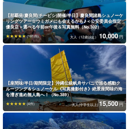
【那覇発/慶良間(チービシ)開催/半日】慶良間諸島シュノーケ
リングツアー☆ウミガメにも会えるかも♪＜公安委員会指定
優良店＞選べる午前or午後＆写真無料（No.302）
10,000
(101件)
円
大人（12歳以上）
【座間味/半日/期間限定】沖縄伝統帆舟サバニで巡る感動ク
ルージング＆シュノーケル《写真撮影付き》絶景座間味の海
を漕ぎ進め無人島へ！（No.389）
15,500
(4件)
円
大人(中学生以上)