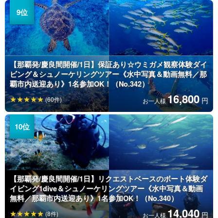
【那覇発/慶良間開催/1日】保証あり☆ウミガメ観察体験ダイ
ビング＆シュノーケリングツアー《水中写真＆動画無料／那
覇市内送迎あり》1名参加OK！（No.342）
16,800
(60件)
円
お一人様
【那覇発/慶良間開催/1日】リクエストベースのボート体験ダ
イビング1dive＆シュノーケリングツアー《水中写真＆動画
無料／那覇市内送迎あり》1名参加OK！（No.340）
14,040
(8件)
円
お一人様