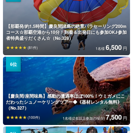
【那覇発/約1.5時間】慶良間諸島の絶景パラセーリング200m
コース☆那覇空港から10分！到着＆出発日にも参加OK♪参加
者特典盛りだくさん☆（No.328）
6,500
(81件)
円
1名様
【慶良間/座間味島】感動の遭遇率ほぼ100%！ウミガメにこ
だわったシュノーケリングツアー◆《器材レンタル無料》
（No.327）
7,500
(100件)
円
1名様(2名以上参加の場合)