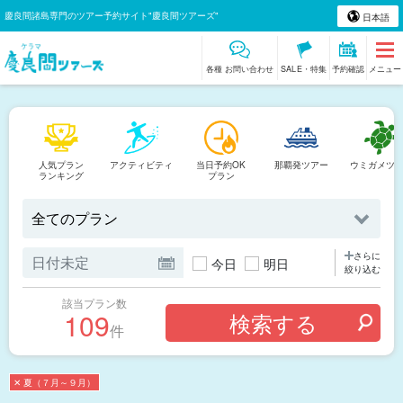
慶良間諸島専門のツアー予約サイト"慶良間ツアーズ"
日本語
各種 お問い合わせ
SALE・特集
予約確認
メニュー
人気プラン
アクティビティ
当日予約OK
那覇発ツアー
ウミガメツ
ランキング
プラン
さらに
今日
明日
絞り込む
該当プラン数
109
件
✕ 夏（７月～９月）