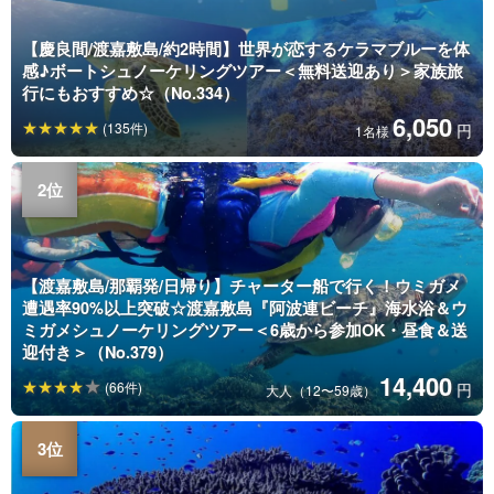
【慶良間/渡嘉敷島/約2時間】世界が恋するケラマブルーを体
感♪ボートシュノーケリングツアー＜無料送迎あり＞家族旅
行にもおすすめ☆（No.334）
6,050
(135件)
円
1名様
【渡嘉敷島/那覇発/日帰り】チャーター船で行く！ウミガメ
遭遇率90%以上突破☆渡嘉敷島『阿波連ビーチ』海水浴＆ウ
ミガメシュノーケリングツアー＜6歳から参加OK・昼食＆送
迎付き＞（No.379）
14,400
(66件)
円
大人（12〜59歳）