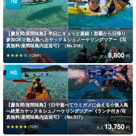
【慶良間/座間味島】半日にギュッと凝縮！那覇から日帰り
参加OK☆無人島へカヤック＆シュノーケリングツアー《写
真無料/座間味島内送迎可》（No.318）
8,800
(129件)
円
大人
【慶良間/座間味島】1日中遊べてウミガメに会える☆無人島
へ絶景カヤック＆シュノーケリングツアー《ランチ付き/写
真無料/座間味島内送迎可》（No.317）
13,750
(70件)
円
大人