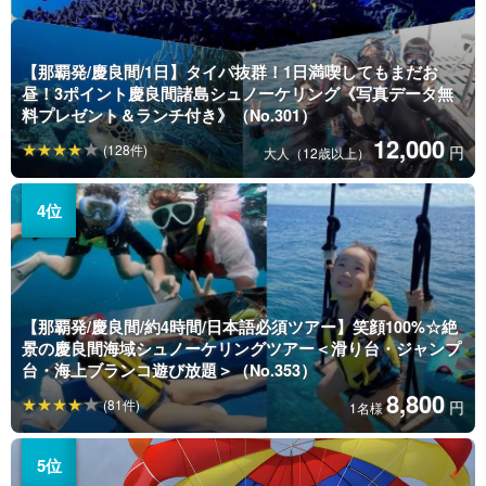
【那覇発/慶良間/1日】タイパ抜群！1日満喫してもまだお
昼！3ポイント慶良間諸島シュノーケリング《写真データ無
料プレゼント＆ランチ付き》（No.301）
12,000
(128件)
円
大人（12歳以上）
【那覇発/慶良間/約4時間/日本語必須ツアー】笑顔100%☆絶
景の慶良間海域シュノーケリングツアー＜滑り台・ジャンプ
台・海上ブランコ遊び放題＞（No.353）
8,800
(81件)
円
1名様