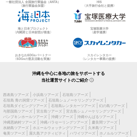
一般社団法人 全国旅行業協会（ANTA）
HIS
〈旅行業協会加盟〉
〈大手旅行会社と提携〉
海と日本プロジェクト
宝塚医療大学
〈内閣府と日本財団が推進〉
〈産学連携〉
おきなわSDGsパートナー
スカイレンタカー
〈SDGsの普及活動を実施〉
〈レンタカー事業の提携〉
沖縄を中心に各地の旅をサポートする
当社運営サイトのご紹介
西表島ツアーズ
小浜島ツアーズ
石垣島ツアーズ
石垣島 青の洞窟ツアーズ
石垣島シュノーケリングツアーズ
石垣島ダイビングツアーズ
石垣島レンタカーツアーズ
幻の島ツアーズ
与那国島ツアーズ
宮古島ツアーズ
宮古島シュノーケリングツアーズ
パンプキンホールツアーズ
沖縄ツアーズ
沖縄やんばるツアーズ
沖縄恩納村ツアーズ
沖縄パラセーリングツアーズ
慶良間ツアーズ
水納島ツアーズ
ホエールウォッチングツアーズ
久米島ツアーズ
奄美ツアーズ
屋久島アクティビティ
ハワイツアーズ
ホノルルツアーズ