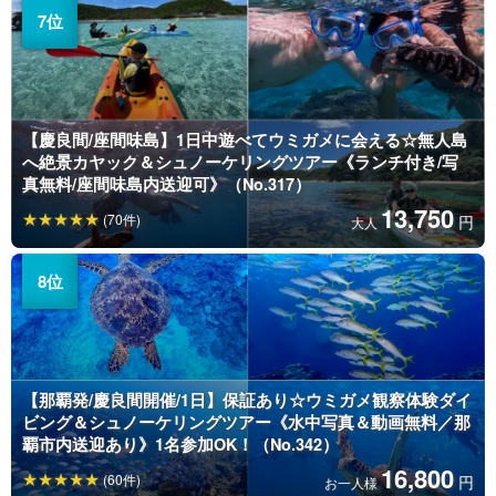
【慶良間/座間味島】1日中遊べてウミガメに会える☆無人島
へ絶景カヤック＆シュノーケリングツアー《ランチ付き/写
真無料/座間味島内送迎可》（No.317）
13,750
(70件)
円
大人
【那覇発/慶良間開催/1日】保証あり☆ウミガメ観察体験ダイ
ビング＆シュノーケリングツアー《水中写真＆動画無料／那
覇市内送迎あり》1名参加OK！（No.342）
16,800
(60件)
円
お一人様