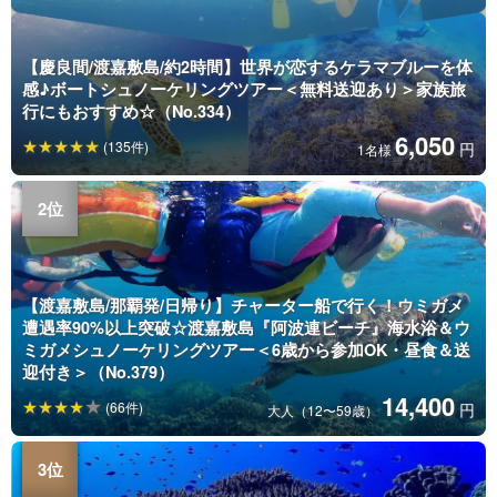
【慶良間/渡嘉敷島/約2時間】世界が恋するケラマブルーを体
感♪ボートシュノーケリングツアー＜無料送迎あり＞家族旅
行にもおすすめ☆（No.334）
6,050
(135件)
円
1名様
【渡嘉敷島/那覇発/日帰り】チャーター船で行く！ウミガメ
遭遇率90%以上突破☆渡嘉敷島『阿波連ビーチ』海水浴＆ウ
ミガメシュノーケリングツアー＜6歳から参加OK・昼食＆送
迎付き＞（No.379）
14,400
(66件)
円
大人（12〜59歳）