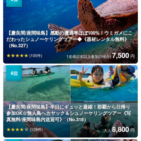
【慶良間/座間味島】感動の遭遇率ほぼ100%！ウミガメにこ
だわったシュノーケリングツアー◆《器材レンタル無料》
（No.327）
7,500
(100件)
円
1名様(2名以上参加の場合)
【慶良間/座間味島】半日にギュッと凝縮！那覇から日帰り
参加OK☆無人島へカヤック＆シュノーケリングツアー《写
真無料/座間味島内送迎可》（No.318）
8,800
(129件)
円
大人