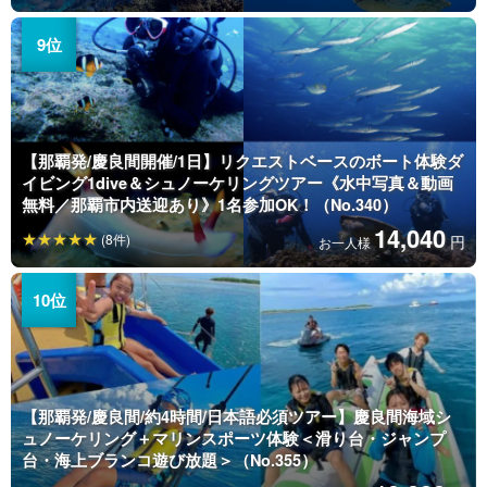
【那覇発/慶良間開催/1日】リクエストベースのボート体験ダ
イビング1dive＆シュノーケリングツアー《水中写真＆動画
無料／那覇市内送迎あり》1名参加OK！（No.340）
14,040
(8件)
円
お一人様
【那覇発/慶良間/約4時間/日本語必須ツアー】慶良間海域シ
ュノーケリング＋マリンスポーツ体験＜滑り台・ジャンプ
台・海上ブランコ遊び放題＞（No.355）