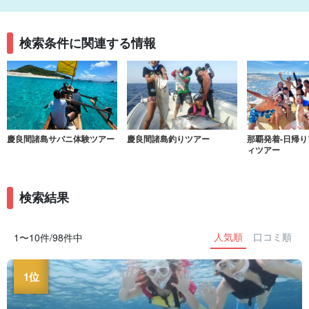
検索条件に関連する情報
慶良間諸島サバニ体験ツアー
慶良間諸島釣りツアー
那覇発着-日帰
ィツアー
検索結果
人気順
口コミ順
1〜10件/98件中