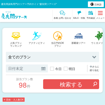
慶良間諸島専門のツアー予約サイト"慶良間ツアーズ"
日本語
各種 お問い合わせ
SALE・特集
予約確認
メニュー
人気プラン
アクティビティ
当日予約OK
那覇発ツアー
ウミガメツ
ランキング
プラン
さらに
今日
明日
絞り込む
該当プラン数
98
件
✕ 団体・大人数OK