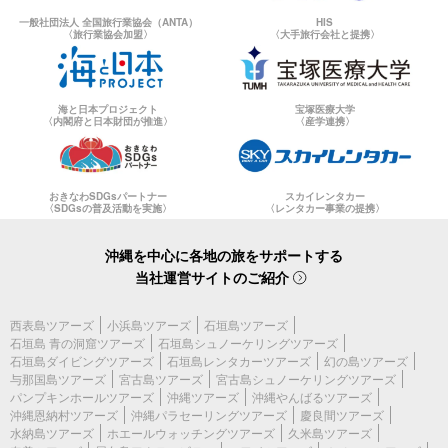
一般社団法人 全国旅行業協会（ANTA）
HIS
〈旅行業協会加盟〉
〈大手旅行会社と提携〉
海と日本プロジェクト
宝塚医療大学
〈内閣府と日本財団が推進〉
〈産学連携〉
おきなわSDGsパートナー
スカイレンタカー
〈SDGsの普及活動を実施〉
〈レンタカー事業の提携〉
沖縄を中心に各地の旅をサポートする
当社運営サイトのご紹介
西表島ツアーズ
小浜島ツアーズ
石垣島ツアーズ
石垣島 青の洞窟ツアーズ
石垣島シュノーケリングツアーズ
石垣島ダイビングツアーズ
石垣島レンタカーツアーズ
幻の島ツアーズ
与那国島ツアーズ
宮古島ツアーズ
宮古島シュノーケリングツアーズ
パンプキンホールツアーズ
沖縄ツアーズ
沖縄やんばるツアーズ
沖縄恩納村ツアーズ
沖縄パラセーリングツアーズ
慶良間ツアーズ
水納島ツアーズ
ホエールウォッチングツアーズ
久米島ツアーズ