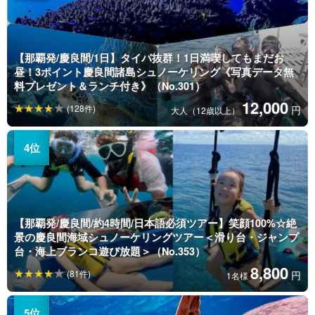
【那覇発/慶良間/1日】タイパ抜群！1日満喫してもまだお
昼！3ポイント慶良間諸島シュノーケリング《写真データ無
料プレゼント＆ランチ付き》（No.301）
12,000
(128件)
円
大人（12歳以上）
【那覇発/慶良間/約4時間/日本語必須ツアー】笑顔100%☆絶
景の慶良間海域シュノーケリングツアー＜滑り台・ジャンプ
台・海上ブランコ遊び放題＞（No.353）
8,800
(81件)
円
1名様