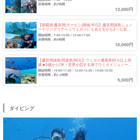
所要時間：約7時間
12,000円
【那覇発/慶良間(チービシ)開催/半日】慶良間諸島シュノ
ーケリングツアー☆ウミガメにも会えるかも♪＜公安委
員会指定優良店＞選べる午前or午後＆写真無料
開始時間：7:40-12:00 / 12:40-17:00
（No.302）
所要時間：約4時間
10,000円
【慶良間諸島/阿嘉島/90分】ウミガメ遭遇率90％以上突
破★5歳からOK！世界が恋する海でウミガメシュノーケ
ルツアー《レンタル器材無料》（No.309）
開始時間：10:00-11:30 / 12:00-13:30 / 14:00-15:30
所要時間：約1.5時間
5,000円
ダイビング