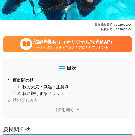
最終編集日時；
2026/06/04
投稿日時；
2026/06/04
完読特典あり（オリジナル観光MAP）
ページ下部で、最後まで読んだ方に無料プレゼント！
目次
1.
慶良間の秋
1.1.
秋の天気・気温・注意点
1.2.
秋に旅行するメリット
2.
秋の楽しみ方
3.
秋に楽しめるおすすめのアクティビティ
目次を開く
3.1.
シュノーケリング
3.2.
ダイビング
3.3.
SUP
慶良間の秋
3.4.
カヌー・カヤック