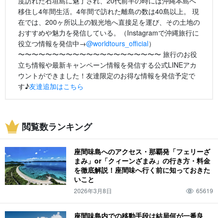
度訪れた石垣島に魅了され、20代前半の時には沖縄本島へ
移住し4年間生活。4年間で訪れた離島の数は40島以上。 現
在では、200ヶ所以上の観光地へ直接足を運び、その土地の
おすすめや魅力を発信している。（Instagramで沖縄旅行に
役立つ情報を発信中→
@worldtours_official
）
〜〜〜〜〜〜〜〜〜〜〜〜〜〜〜〜〜〜〜〜〜 旅行のお役
立ち情報や最新キャンペーン情報を発信する公式LINEアカ
ウントができました！友達限定のお得な情報を発信予定で
す♪
友達追加はこちら
閲覧数ランキング
座間味島へのアクセス・那覇発「フェリーざ
まみ」or「クィーンざまみ」の行き方・料金
を徹底解説！座間味へ行く前に知っておきた
いこと
2026年3月8日
65619
座間味島内での移動手段は結局何が一番良