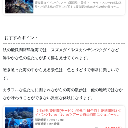
慶良間ダイビングツアー（那覇発・日帰り） ケラマブルーの感動体
験へ 沖縄本島の西側に位置する慶良間諸島は大小20余の島々から
構成されており、人気ダイビングスポットが点在しています。 本島
からのアクセスも良く日帰りで楽しめ […]
おすすめポイント
秋の慶良間諸島近海では、スズメダイやスカシテンジクダイなど、
鮮やかな色の魚たちが多く姿を見せてくれます。
透き通った海の中から見る景色は、色とりどりで非常に美しいで
す。
カラフルな魚たちに囲まれながらの海の散歩は、他の地域ではなか
なか味わうことができない貴重な体験になります。
【那覇発/慶良間(チービシ)開催/半日午前】慶良間体験ダ
イビング1dive／2diveツアー☆自由時間にシュノーケル
も可能♪ウミガメにも会えるかも＜公安委員会指定優良
開始時間：7:40-12:00
店で安心安全！＞（No.304）
所要時間：約4時間