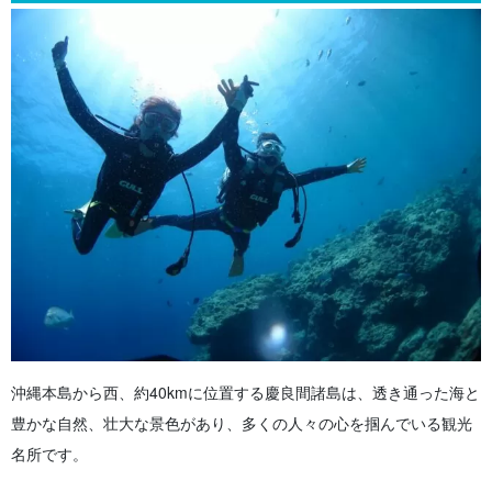
3.5.
釣り
4.
慶良間のおすすめ観光スポット
4.1.
古座間味ビーチ（座間味島）
4.2.
阿真ビーチ（座間味島）
4.3.
阿嘉大橋（阿嘉島）
4.4.
阿波連ビーチ（渡嘉敷島）
4.5.
トカシクビーチ（渡嘉敷島）
5.
秋におすすめのツアー3選
6.
まとめ
沖縄本島から西、約40kmに位置する慶良間諸島は、透き通った海と
豊かな自然、壮大な景色があり、多くの人々の心を掴んでいる観光
名所です。