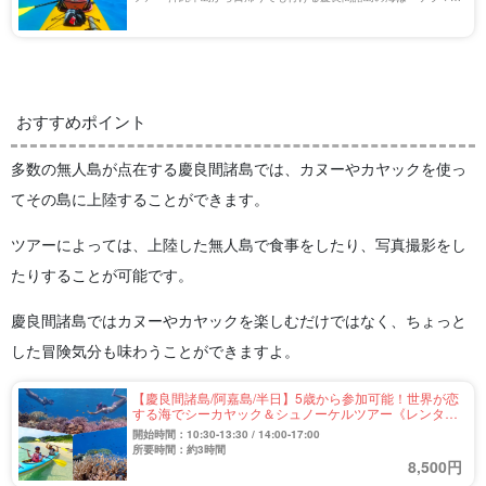
ルー』と称され、一度は見ておきたい絶景です。 子供や泳ぎが苦手
な方も、安定したボートで楽しむこと […]
おすすめポイント
多数の無人島が点在する慶良間諸島では、カヌーやカヤックを使っ
てその島に上陸することができます。
ツアーによっては、上陸した無人島で食事をしたり、写真撮影をし
たりすることが可能です。
慶良間諸島ではカヌーやカヤックを楽しむだけではなく、ちょっと
した冒険気分も味わうことができますよ。
【慶良間諸島/阿嘉島/半日】5歳から参加可能！世界が恋
する海でシーカヤック＆シュノーケルツアー《レンタル
器材無料》（No.307）
開始時間：10:30-13:30 / 14:00-17:00
所要時間：約3時間
8,500円