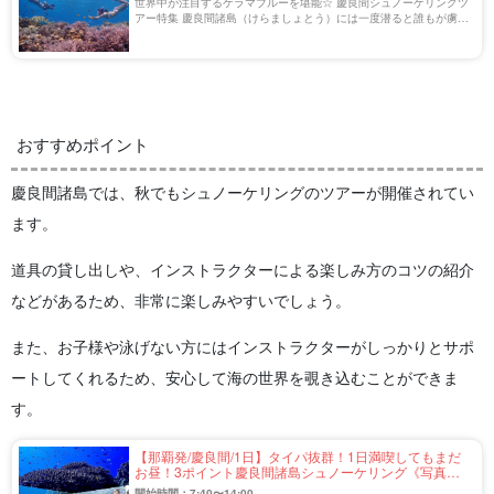
世界中が注目するケラマブルーを堪能☆ 慶良間シュノーケリングツ
アー特集 慶良間諸島（けらましょとう）には一度潜ると誰もが虜に
なる美しい海が広がっています。 そして何より、慶良間諸島は沖縄
県最大の都市『那覇』からアクセスが […]
おすすめポイント
慶良間諸島では、秋でもシュノーケリングのツアーが開催されてい
ます。
道具の貸し出しや、インストラクターによる楽しみ方のコツの紹介
などがあるため、非常に楽しみやすいでしょう。
また、お子様や泳げない方にはインストラクターがしっかりとサポ
ートしてくれるため、安心して海の世界を覗き込むことができま
す。
【那覇発/慶良間/1日】タイパ抜群！1日満喫してもまだ
お昼！3ポイント慶良間諸島シュノーケリング《写真デ
ータ無料プレゼント＆ランチ付き》（No.301）
開始時間：7:40〜14:00