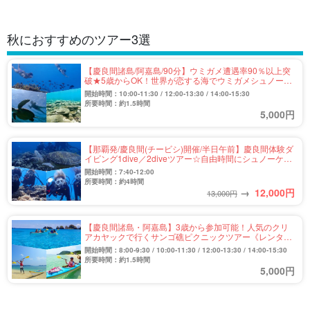
秋におすすめのツアー3選
【慶良間諸島/阿嘉島/90分】ウミガメ遭遇率90％以上突
破★5歳からOK！世界が恋する海でウミガメシュノーケ
ルツアー《レンタル器材無料》（No.309）
開始時間：10:00-11:30 / 12:00-13:30 / 14:00-15:30
所要時間：約1.5時間
5,000円
【那覇発/慶良間(チービシ)開催/半日午前】慶良間体験ダ
イビング1dive／2diveツアー☆自由時間にシュノーケル
も可能♪ウミガメにも会えるかも＜公安委員会指定優良
開始時間：7:40-12:00
店で安心安全！＞（No.304）
所要時間：約4時間
→
12,000
円
13,000円
【慶良間諸島・阿嘉島】3歳から参加可能！人気のクリ
アカヤックで行くサンゴ礁ピクニックツアー《レンタル
器材無料》（No.308）
開始時間：8:00-9:30 / 10:00-11:30 / 12:00-13:30 / 14:00-15:30
所要時間：約1.5時間
5,000円