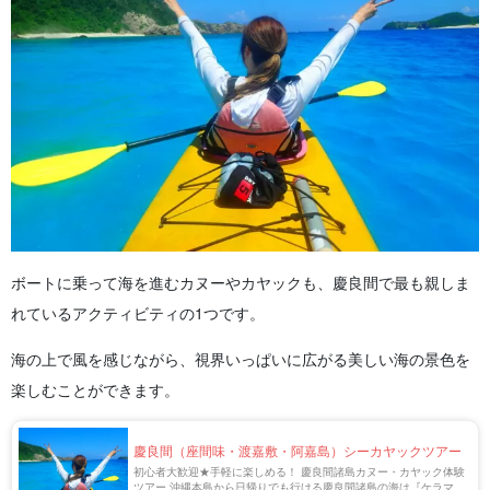
ボートに乗って海を進むカヌーやカヤックも、慶良間で最も親しま
れているアクティビティの1つです。
海の上で風を感じながら、視界いっぱいに広がる美しい海の景色を
楽しむことができます。
慶良間（座間味・渡嘉敷・阿嘉島）シーカヤックツアー
初心者大歓迎★手軽に楽しめる！ 慶良間諸島カヌー・カヤック体験
ツアー 沖縄本島から日帰りでも行ける慶良間諸島の海は『ケラマブ