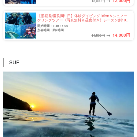
→
12,000
円
13,000円
【那覇発/慶良間/1日】体験ダイビング1dive＆シュノー
ケリングツアー《写真無料＆昼食付き》シーズン割1000
円OFF！船長オススメのウミガメポイントを巡るツアー
開始時間：7:40-15:00
♪（No.303）
所要時間：約7時間
→
14,000
円
14,500円
SUP