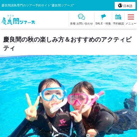
慶良間諸島専門のツアー予約サイト"慶良間ツアーズ"
日本語
各種 お問い合わせ
SALE・特集
予約確認
メニュー
慶良間の秋の楽しみ方＆おすすめのアクティビ
ティ