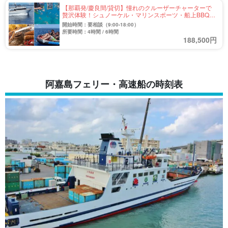
【那覇発/慶良間/貸切】憧れのクルーザーチャーターで
贅沢体験！シュノーケル・マリンスポーツ・船上BBQを
満喫☆＜最大45名まで乗船OK＞セルリアンドリームVで
開始時間：要相談（9:00-18:00）
慶良間の絶景へ（No.408）
所要時間：4時間 / 6時間
188,500円
阿嘉島フェリー・高速船の時刻表