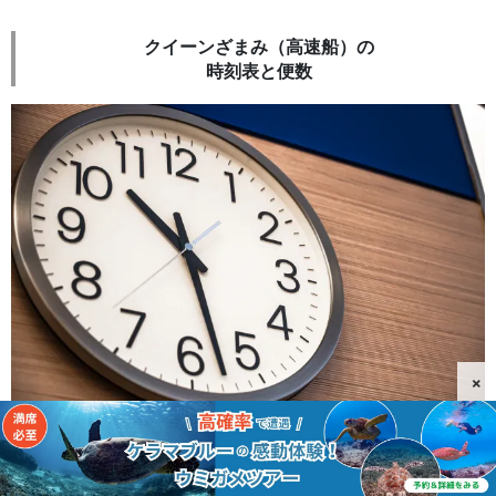
クイーンざまみ（高速船）の
時刻表と便数
×
高速船は
1日2〜3便
運航。