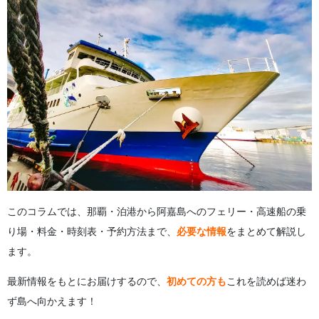
5.1
フェリーざまみの時刻表と 所要時間
5.2
クイーンざまみ（高速船）の 時刻表と便数
5.3
台風・悪天候による 欠航・時刻変更の確認方法
6
阿嘉島へ日帰りで行ける？ モデルプランと推奨の便
6.1
日帰り旅行の時間配分と 高速船活用法
7
WEB予約の方法と 繁忙期の予約のコツ
7.1
オンライン予約の手順
7.2
GW・夏休みの繁忙期に 予約を取るコツ
7.3
予約変更・キャンセルの 方法と手数料
8
車・バイク・自転車の 持ち込み方法と料金
8.1
車両持ち込みの手順と料金目安
8.2
島内移動のおすすめ！ レンタサイクルと徒歩の活用
9
阿嘉島で楽しむ おすすめアクティビティ
このコラムでは、那覇・泊港から阿嘉島へのフェリー・高速船の乗
9.1
シュノーケリングツアー
り場・料金・時刻表・予約方法まで、
必要な情報
をまとめて解説し
9.2
カヤックツアー
9.3
ダイビングツアー
ます。
9.4
島内散策ツアー
10
阿嘉島行きフェリーに 関するよくある質問（FAQ）
最新情報をもとにお届けするので、
初めての方も
これを読めば迷わ
11
まとめ
ず島へ向かえます！