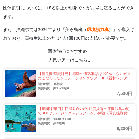
団体割引については、15名以上が対象ですがお得に渡ることができ
ます。
また、沖縄県では2026年より「美ら島税（
環境協力税
）」が導入さ
れており、高校生以上の方は1人1回100円の支払いが必要です。
団体旅行におすすめ！
人気ツアーはこちら↓
【慶良間/座間味島】感動の遭遇率ほぼ100%！ウミガメ
にこだわったシュノーケリングツアー◆《器材レンタル
無料》（No.327）
開始時間：要相談
所要時間：約1～2時間
7,500円
【座間味/半日】日帰りOK★透明度抜群の座間味島の海
でSUPクルージング＆シュノーケル体験《写真撮影付
き》天候に合わせてベストなポイントへご案内！
開始時間：10:00/13:00
（No.388）
所要時間：約3時間
9,200円