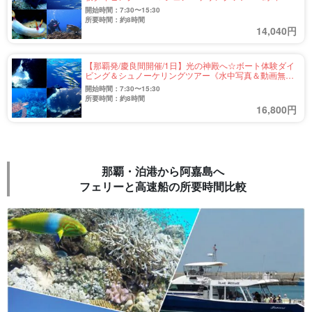
真＆動画無料／那覇市内送迎あり》1名参加OK！
開始時間：7:30〜15:30
（No.340）
所要時間：約8時間
14,040円
【那覇発/慶良間開催/1日】光の神殿へ☆ボート体験ダイ
ビング＆シュノーケリングツアー《水中写真＆動画無料
／那覇市内送迎あり》1名参加OK！（No.343）
開始時間：7:30〜15:30
所要時間：約8時間
16,800円
那覇・泊港から阿嘉島へ
フェリーと高速船の所要時間比較