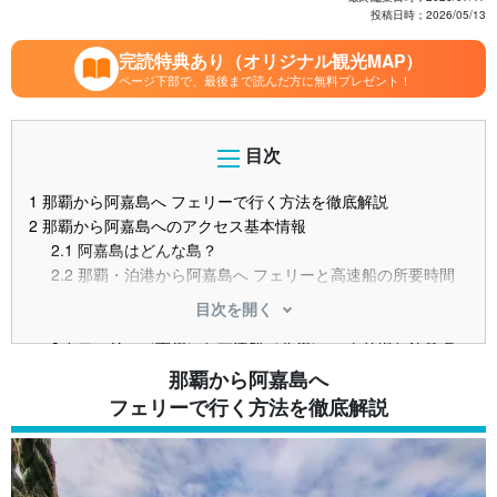
投稿日時；
2026/05/13
完読特典あり（オリジナル観光MAP）
ページ下部で、最後まで読んだ方に無料プレゼント！
目次
1
那覇から阿嘉島へ フェリーで行く方法を徹底解説
2
那覇から阿嘉島へのアクセス基本情報
2.1
阿嘉島はどんな島？
2.2
那覇・泊港から阿嘉島へ フェリーと高速船の所要時間
比較
目次を開く
3
フェリー・高速船の乗り場と乗り方
3.1
フェリー（南岸）と高速船（北岸）の 乗り場と注意点
3.2
那覇空港から泊港へのアクセス方法
那覇から阿嘉島へ
4
那覇〜阿嘉島フェリー・高速船の料金
フェリーで行く方法を徹底解説
4.1
フェリーざまみの運賃と特徴
4.2
クイーンざまみ（高速船）の 運賃と特徴
4.3
子ども料金・団体料金・往復割引について
5
阿嘉島フェリー・高速船の時刻表