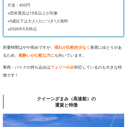
片道：400円
※団体運賃は15名以上が対象
※5歳以下は大人1人につき1人無料
※2026年5月時点
所要時間はやや長めですが、
揺れが比較的少なく
座席にゆとりがあ
るため、
船酔いが心配な方
にも向いています。
車両・バイクの持ち込みは
フェリーのみ
対応しているのも大きな特
徴です！
クイーンざまみ（高速船）の
運賃と特徴