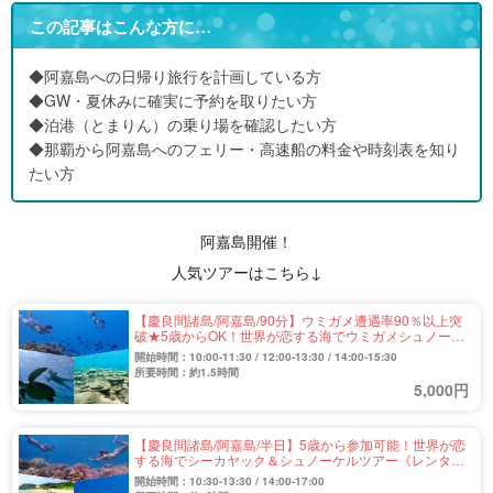
この記事はこんな方に…
◆阿嘉島への日帰り旅行を計画している方
◆GW・夏休みに確実に予約を取りたい方
◆泊港（とまりん）の乗り場を確認したい方
◆那覇から阿嘉島へのフェリー・高速船の料金や時刻表を知り
たい方
阿嘉島開催！
人気ツアーはこちら↓
【慶良間諸島/阿嘉島/90分】ウミガメ遭遇率90％以上突
破★5歳からOK！世界が恋する海でウミガメシュノーケ
ルツアー《レンタル器材無料》（No.309）
開始時間：10:00-11:30 / 12:00-13:30 / 14:00-15:30
所要時間：約1.5時間
5,000円
【慶良間諸島/阿嘉島/半日】5歳から参加可能！世界が恋
する海でシーカヤック＆シュノーケルツアー《レンタル
器材無料》（No.307）
開始時間：10:30-13:30 / 14:00-17:00