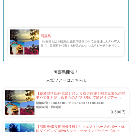
阿嘉島
阿嘉島とは 阿嘉島は慶良間諸島の中で三番目に大きい有人
島で、慶良間を代表する砂浜のひとつ北浜ビーチがありケラ
マブルーと称される目の覚めるような景観が広がります。
信号もコンビニもない島で便利な物はありません […]
阿嘉島開催！
人気ツアーはこちら↓
【慶良間諸島/阿嘉島】ひとり旅大歓迎！阿嘉島集落の歴
史や文化も楽しめる☆のんびり歩いて島巡りツアー
（No.310）
開始時間：8:00-10:00 / 11:00-13:00 / 14:00-16:00
所要時間：約2時間
3,500円
【那覇発/慶良間開催/1日】リクエストベースのボート体
験ダイビング1dive＆シュノーケリングツアー《水中写