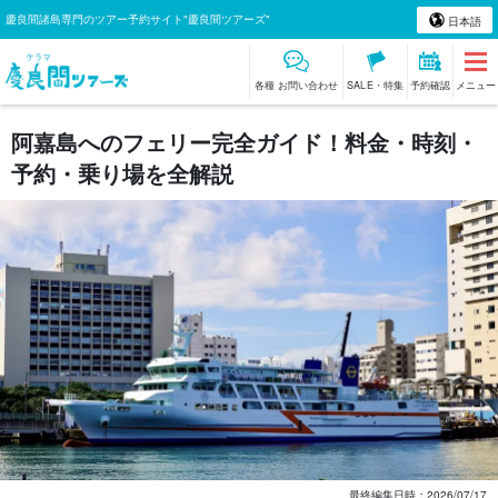
慶良間諸島専門のツアー予約サイト"慶良間ツアーズ"
日本語
各種 お問い合わせ
SALE・特集
予約確認
メニュー
阿嘉島へのフェリー完全ガイド！料金・時刻・
予約・乗り場を全解説
最終編集日時；
2026/07/17