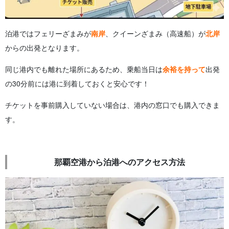
泊港ではフェリーざまみが
南岸
、クイーンざまみ（高速船）が
北岸
からの出発となります。
同じ港内でも離れた場所にあるため、乗船当日は
余裕を持って
出発
の30分前には港に到着しておくと安心です！
チケットを事前購入していない場合は、港内の窓口でも購入できま
す。
那覇空港から泊港へのアクセス方法