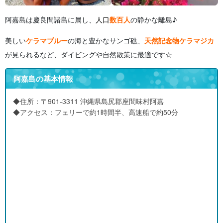
阿嘉島は慶良間諸島に属し、
人口
数百人
の静かな離島♪
美しい
ケラマブルー
の海と豊かなサンゴ礁、
天然記念物ケラマジカ
が見られるなど、ダイビングや自然散策に最適です☆
阿嘉島の基本情報
◆住所：〒901-3311 沖縄県島尻郡座間味村阿嘉
◆アクセス：フェリーで約1時間半、高速船で約50分