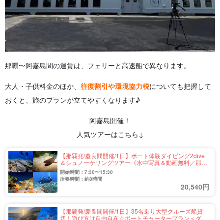
那覇〜阿嘉島間の運賃は、フェリーと高速船で異なります。
大人・子供料金のほか、
往復割引や環境協力税
についても把握して
おくと、旅のプランが立てやすくなります♪
阿嘉島開催！
人気ツアーはこちら↓
【那覇発/慶良間開催/1日】ボート体験ダイビング2dive
＆シュノーケリングツアー《水中写真＆動画無料／那覇
市内送迎あり》1名参加OK！（No.341）
開始時間：7:30〜15:30
所要時間：約8時間
20,540円
【那覇発/慶良間開催/1日】35名乗り大型クルーズ船貸
切！遊び方は自由自在☆ボートチャータープラン＜ダイ