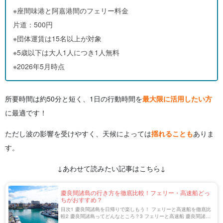
※座間味港と阿嘉港間のフェリー料金
片道：500円
※団体運賃は15名以上が対象
※5歳以下は大人1人につき1人無料
※2026年5月時点
所要時間は約50分と短く、1日の行動時間を
最大限に活用したい方
に最適です！
ただし波の影響を受けやすく、天候によっては
揺れることも
ありま
す。
↓あわせて読みたい記事はこちら↓
慶良間諸島の行き方を徹底比較！フェリー・高速船どっ
ちがおすすめ？
目次1 慶良間諸島を日帰りで楽しもう！ フェリーと高速船を徹底比
較2 慶良間諸島ってどんなところ？3 フェリーと高速船 慶良間諸島
にはどっちで行く？3.1 慶良間諸島へのアクセス手段 【フェリー】